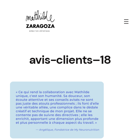
Aller
au
contenu
avis-clients–18