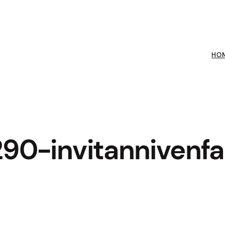
HO
290-invitannivenfa